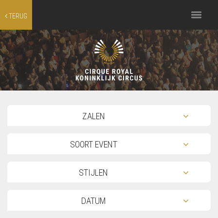
Toggle
TERUG
navigation
TOG
ZALEN
TOG
SOORT EVENT
TOG
STIJLEN
TOG
DATUM