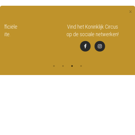
×
Vind het Koninklijk Circus
B
op de sociale netwerken!
CONTACT
MENU