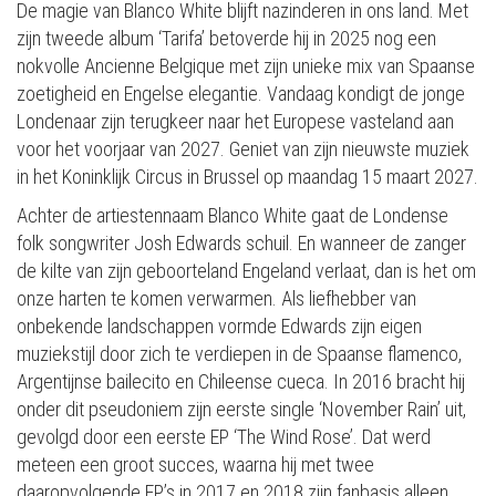
De magie van Blanco White blijft nazinderen in ons land. Met
zijn tweede album ‘Tarifa’ betoverde hij in 2025 nog een
nokvolle Ancienne Belgique met zijn unieke mix van Spaanse
zoetigheid en Engelse elegantie. Vandaag kondigt de jonge
Londenaar zijn terugkeer naar het Europese vasteland aan
voor het voorjaar van 2027. Geniet van zijn nieuwste muziek
in het Koninklijk Circus in Brussel op maandag 15 maart 2027.
Achter de artiestennaam Blanco White gaat de Londense
folk songwriter Josh Edwards schuil. En wanneer de zanger
de kilte van zijn geboorteland Engeland verlaat, dan is het om
onze harten te komen verwarmen. Als liefhebber van
onbekende landschappen vormde Edwards zijn eigen
muziekstijl door zich te verdiepen in de Spaanse flamenco,
Argentijnse bailecito en Chileense cueca. In 2016 bracht hij
onder dit pseudoniem zijn eerste single ‘November Rain’ uit,
gevolgd door een eerste EP ‘The Wind Rose’. Dat werd
meteen een groot succes, waarna hij met twee
daaropvolgende EP’s in 2017 en 2018 zijn fanbasis alleen