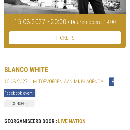
15.03.2027 • 20:00
• Deuren open : 19:00
TICKETS
BLANCO WHITE
15.03.2027
TOEVOEGEN AAN MIJN AGENDA
Facebook event
CONCERT
GEORGANISEERD DOOR :
LIVE NATION