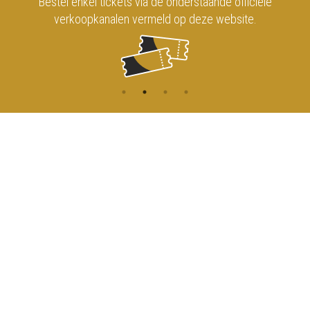
Bestel enkel tickets via de onderstaande officiële
verkoopkanalen vermeld op deze website.
CONTACT
MENU
HOME
Onderrichtsstraat 81
1000 Brussels
AGENDA
TOEGANG
info@koninklijkcircusbrussel.be