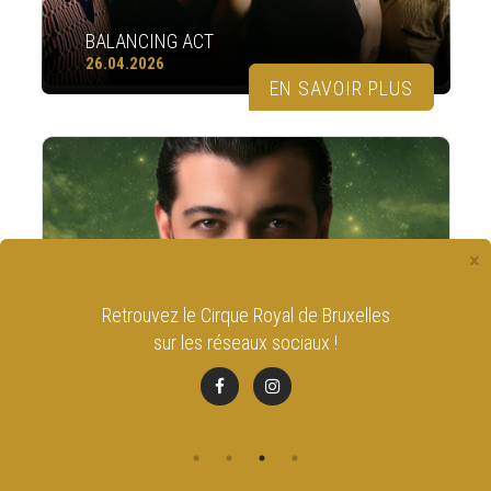
BALANCING ACT
26.04.2026
EN SAVOIR PLUS
×
NACIM HADDAD
Restez informé en vous
inscrivant à la newsletter
AYTA WORLD TOUR
du Cirque Royal
26.04.2026
EN SAVOIR PLUS