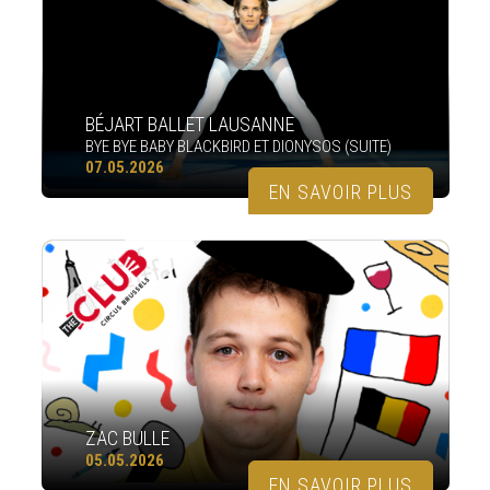
BÉJART BALLET LAUSANNE
BYE BYE BABY BLACKBIRD ET DIONYSOS (SUITE)
07.05.2026
EN SAVOIR PLUS
ZAC BULLE
05.05.2026
EN SAVOIR PLUS