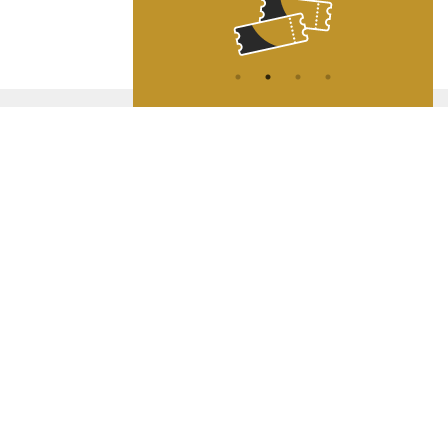
ATION
L
A