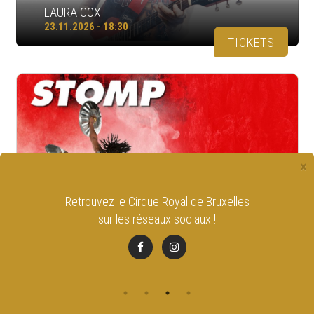
LAURA COX
23.11.2026 - 18:30
TICKETS
×
Restez informé en vous
inscrivant à la newsletter
STOMP
du Cirque Royal
26.11.2026
TICKETS