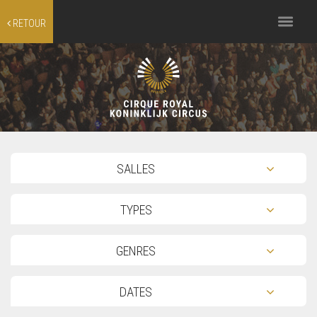
Toggle
RETOUR
navigation
TOG
SALLES
TOG
TYPES
TOG
GENRES
TOG
DATES