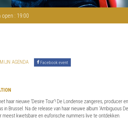
 open : 19:00
 MIJN AGENDA
Facebook event
ATION
 met haar nieuwe ‘Desire Tour’! De Londense zangeres, producer e
us in Brussel. Na de release van haar nieuwe album ‘Ambiguous Desire
r meest kwetsbare en euforische nummers live te ontdekken.