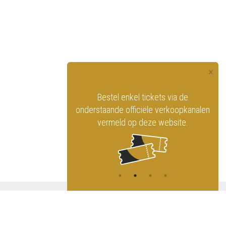
×
officiële website
Bestel enkel tickets via de
ninklijk Circus
onderstaande officiële verkoopkanalen
vermeld op deze website.