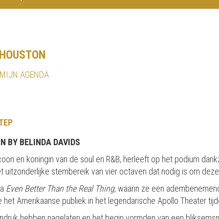
 HOUSTON
 MIJN AGENDA
TEP
N BY BELINDA DAVIDS
icoon en koningin van de soul en R&B, herleeft op het podium dank
t uitzonderlijke stembereik van vier octaven dat nodig is om deze
ma
Even Better Than the Real Thing
, waarin ze een adembenemend
e het Amerikaanse publiek in het legendarische Apollo Theater ti
ndruk hebben nagelaten en het begin vormden van een bliksemsnel