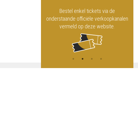
officiële website
Bestel enkel tickets via de
ninklijk Circus
onderstaande officiële verkoopkanalen
vermeld op deze website.
A
NG