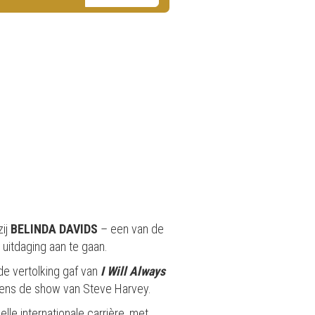
zij
BELINDA DAVIDS
– een van de
 uitdaging aan te gaan.
e vertolking gaf van
I Will Always
jdens de show van Steve Harvey.
le internationale carrière, met