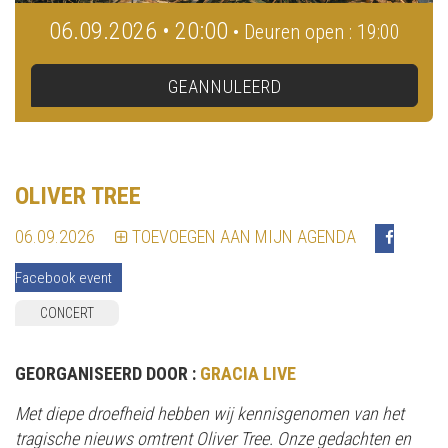
06.09.2026 • 20:00
• Deuren open : 19:00
GEANNULEERD
OLIVER TREE
06.09.2026
TOEVOEGEN AAN MIJN AGENDA
Facebook event
CONCERT
GEORGANISEERD DOOR :
GRACIA LIVE
Met diepe droefheid hebben wij kennisgenomen van het
tragische nieuws omtrent Oliver Tree. Onze gedachten en