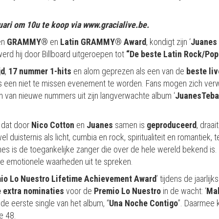
ruari om 10u te koop via www.gracialive.be.
en
GRAMMY®
en
Latin GRAMMY® Award
, kondigt zijn ‘
Juanes 
werd hij door Billboard uitgeroepen tot
“De beste Latin Rock/Pop
jd
,
17 nummer 1-hits
en alom geprezen als een van de
beste li
nes een niet te missen evenement te worden. Fans mogen zich ve
en van nieuwe nummers uit zijn langverwachte album ‘
JuanesTeba
dat door
Nico Cotton
en
Juanes
samen is
geproduceerd
, draa
 duisternis als licht, cumbia en rock, spiritualiteit en romantiek,
s is de toegankelijke zanger die over de hele wereld bekend is. 
te emotionele waarheden uit te spreken.
io Lo Nuestro Lifetime Achievement Award
’ tijdens de jaarl
 extra nominaties
voor de
Premio Lo Nuestro
in de wacht: ‘
Mal
 de eerste single van het album, “
Una Noche Contigo
”. Daarmee k
e 48.