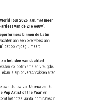
World Tour 2026
’ aan, met
meer
-artiest van de 21e eeuw
”.
veperformers binnen de Latin
rwachten aan een overvloed aan
n
’, dat op vrijdag 6 maart
it om
het idee van
dualiteit
.
 teksten vol optimisme en vreugde,
Teban is zijn onverschrokken alter
ijkse awardshow van
Univision
. Dit
e Pop Artist of the Year
’ en
omt het totaal aantal nominaties in