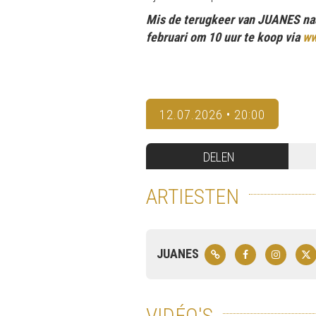
Mis de terugkeer van JUANES naar 
februari om 10 uur te koop via
ww
12.07.2026 • 20:00
DELEN
ARTIESTEN
JUANES
VIDÉO'S