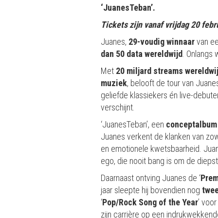
‘JuanesTeban’.
Tickets zijn vanaf vrijdag 20 feb
Juanes,
29-voudig winnaar
van e
dan 50 data wereldwijd
. Onlangs 
Met
20 miljard streams wereldwi
muziek
, belooft de tour van Jua
geliefde klassiekers én live-debut
verschijnt.
‘JuanesTeban’, een
conceptalbum
Juanes verkent de klanken van zowel
en emotionele kwetsbaarheid. Juane
ego, die nooit bang is om de dieps
Daarnaast ontving Juanes de ‘
Prem
jaar sleepte hij bovendien nog
twee
‘
Pop/Rock Song of the Year
’ voor
zijn carrière op een indrukwekkend