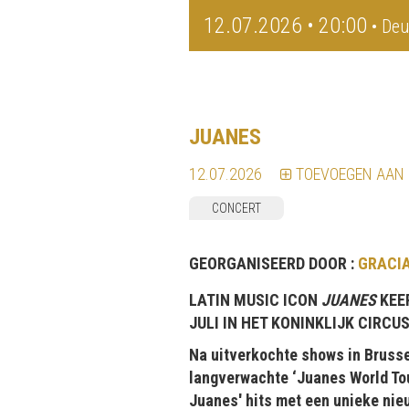
12.07.2026 • 20:00
• Deu
JUANES
12.07.2026
TOEVOEGEN AAN
CONCERT
GEORGANISEERD DOOR :
GRACIA
LATIN MUSIC ICON
JUANES
KEER
JULI IN HET KONINKLIJK CIRCU
Na uitverkochte shows in Brussel
langverwachte ‘Juanes World Tour
Juanes' hits met een unieke nie