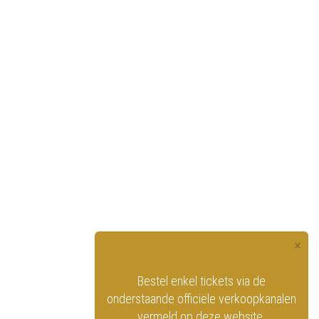
×
officiële website
Bestel enkel tickets via de
ninklijk Circus
onderstaande officiële verkoopkanalen
vermeld op deze website.