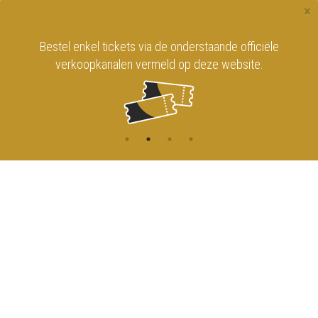
×
Bestel enkel tickets via de onderstaande officiële
verkoopkanalen vermeld op deze website.
CONTACT
MENU
HOME
Onderrichtsstraat 81