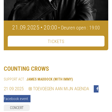
21.09.2025 • 20:00
• Deuren open : 19:00
TICKETS
COUNTING CROWS
SUPPORT ACT :
JAMES MADDOCK (WITH IMMY)
21.09.2025
TOEVOEGEN AAN MIJN AGENDA
Facebook event
CONCERT