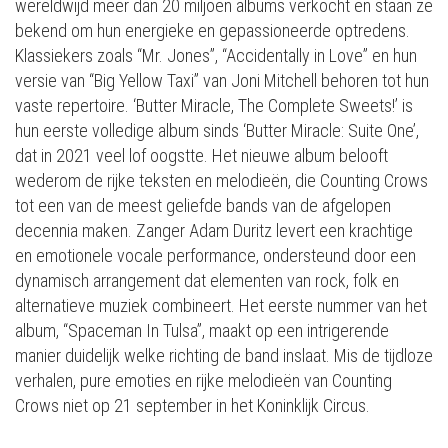
wereldwijd meer dan 20 miljoen albums verkocht en staan ze
bekend om hun energieke en gepassioneerde optredens.
Klassiekers zoals “Mr. Jones”, “Accidentally in Love” en hun
versie van “Big Yellow Taxi” van Joni Mitchell behoren tot hun
vaste repertoire. ‘Butter Miracle, The Complete Sweets!’ is
hun eerste volledige album sinds ‘Butter Miracle: Suite One’,
dat in 2021 veel lof oogstte. Het nieuwe album belooft
wederom de rijke teksten en melodieën, die Counting Crows
tot een van de meest geliefde bands van de afgelopen
decennia maken. Zanger Adam Duritz levert een krachtige
en emotionele vocale performance, ondersteund door een
dynamisch arrangement dat elementen van rock, folk en
alternatieve muziek combineert. Het eerste nummer van het
album, “Spaceman In Tulsa”, maakt op een intrigerende
manier duidelijk welke richting de band inslaat. Mis de tijdloze
verhalen, pure emoties en rijke melodieën van Counting
Crows niet op 21 september in het Koninklijk Circus.