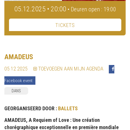
05.12.2025 • 20:00
• Deuren open : 19:00
TICKETS
AMADEUS
05.12.2025
TOEVOEGEN AAN MIJN AGENDA
Facebook event
DANS
GEORGANISEERD DOOR :
BALLETS
AMADEUS, A Requiem of Love : Une création
chorégraphique exceptionnelle en première mondiale