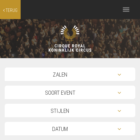
Toggle
TERUG
navigation
TOG
ZALEN
TOG
SOORT EVENT
TOG
STIJLEN
TOG
DATUM